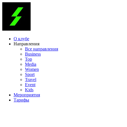
О клубе
Направления
Все направления
Business
Top
Media
Women
Sport
Travel
Event
Kids
Мероприятия
Тарифы