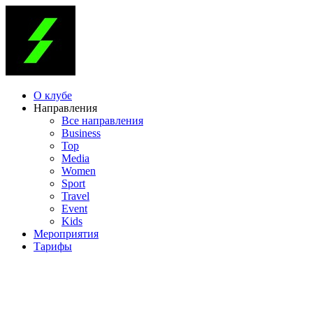
О клубе
Направления
Все направления
Business
Top
Media
Women
Sport
Travel
Event
Kids
Мероприятия
Тарифы