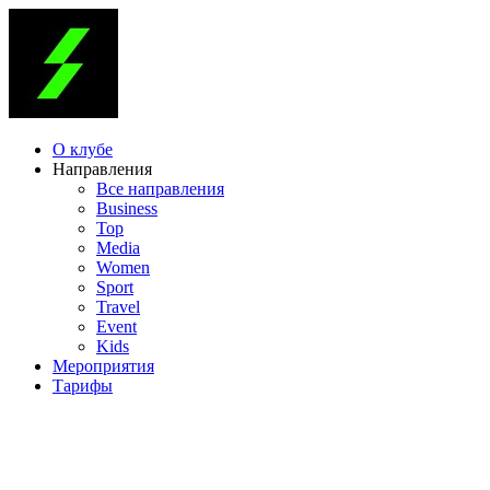
О клубе
Направления
Все направления
Business
Top
Media
Women
Sport
Travel
Event
Kids
Мероприятия
Тарифы