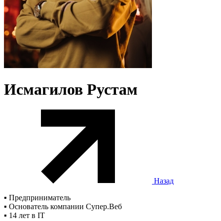
Исмагилов Рустам
Назад
▪️ Предприниматель
▪️ Основатель компании Супер.Веб
▪️ 14 лет в IT