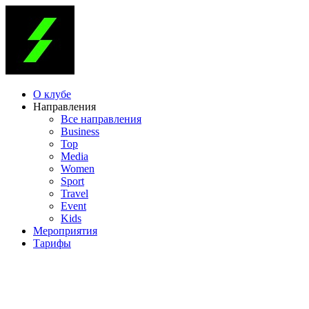
О клубе
Направления
Все направления
Business
Top
Media
Women
Sport
Travel
Event
Kids
Мероприятия
Тарифы