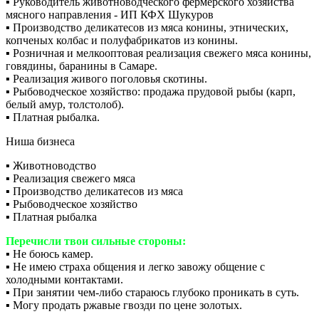
▪️ Руководитель животноводческого фермерского хозяйства
мясного направления - ИП КФХ Шукуров
▪️ Производство деликатесов из мяса конины, этнических,
копченых колбас и полуфабрикатов из конины.
▪️ Розничная и мелкооптовая реализация свежего мяса конины,
говядины, баранины в Самаре.
▪️ Реализация живого поголовья скотины.
▪️ Рыбоводческое хозяйство: продажа прудовой рыбы (карп,
белый амур, толстолоб).
▪️ Платная рыбалка.
Ниша бизнеса
▪️ Животноводство
▪️ Реализация свежего мяса
▪️ Производство деликатесов из мяса
▪️ Рыбоводческое хозяйство
▪️ Платная рыбалка
Перечисли твои сильные стороны:
▪️ Не боюсь камер.
▪️ Не имею страха общения и легко завожу общение с
холодными контактами.
▪️ При занятии чем-либо стараюсь глубоко проникать в суть.
▪️ Могу продать ржавые гвозди по цене золотых.