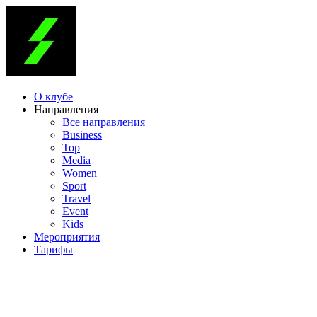
О клубе
Направления
Все направления
Business
Top
Media
Women
Sport
Travel
Event
Kids
Мероприятия
Тарифы