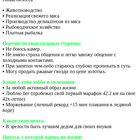
▪️ Животноводство
▪️ Реализация свежего мяса
▪️ Производство деликатесов из мяса
▪️ Рыбоводческое хозяйство
▪️ Платная рыбалка
Перечисли твои сильные стороны:
▪️ Не боюсь камер.
▪️ Не имею страха общения и легко завожу общение с
холодными контактами.
▪️ При занятии чем-либо стараюсь глубоко проникать в суть.
▪️ Могу продать ржавые гвозди по цене золотых.
Какие у тебя хобби и увлечения:
▪️ За любой активный образ жизни
▪️ Люблю бег (пробежал свой первый марафон 42.2 км на свое
42х-летие)
▪️ Моржевание (личный рекорд =15 мин плавания в ледяной
воде)
Какая твоя мечта
▪️ В зрелости быть лучшим дедом для своих внуков
Цитата, с которой идёшь по жизни: