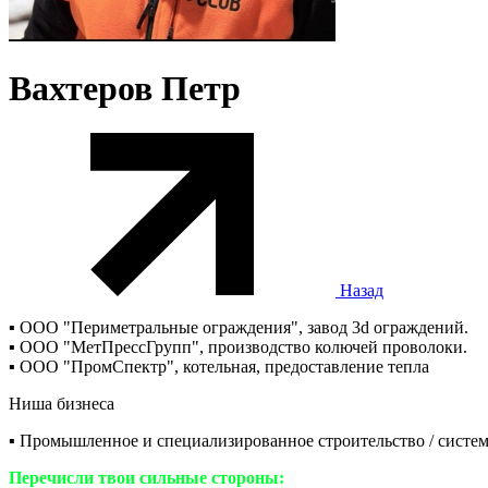
Вахтеров Петр
Назад
▪️ ООО "Периметральные ограждения", завод 3d ограждений.
▪️ ООО "МетПрессГрупп", производство колючей проволоки.
▪️ ООО "ПромСпектр", котельная, предоставление тепла
Ниша бизнеса
▪️ Промышленное и специализированное строительство / систе
Перечисли твои сильные стороны: