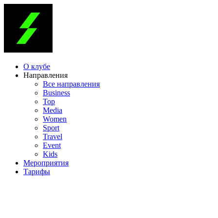
О клубе
Направления
Все направления
Business
Top
Media
Women
Sport
Travel
Event
Kids
Мероприятия
Тарифы