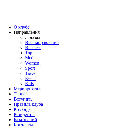
О клубе
Направления
... назад
Все направления
Business
Top
Media
Women
Sport
Travel
Event
Kids
Мероприятия
Тарифы
Вступить
Правила клуба
Команда
Резиденты
База знаний
Контакты