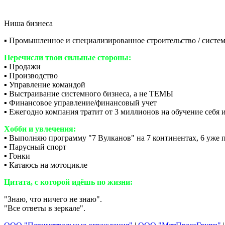
Ниша бизнеса
▪️ Промышленное и специализированное строительство / систе
Перечисли твои сильные стороны:
▪️ Продажи
▪️ Производство
▪️ Управление командой
▪️ Выстраивание системного бизнеса, а не ТЕМЫ
▪️ Финансовое управление/финансовый учет
▪️ Ежегодно компания тратит от 3 миллионов на обучение себя 
Хобби и увлечения:
▪️ Выполняю программу "7 Вулканов" на 7 континентах, 6 уже 
▪️ Парусный спорт
▪️ Гонки
▪️ Катаюсь на мотоцикле
Цитата, с которой идёшь по жизни:
"Знаю, что ничего не знаю".
"Все ответы в зеркале".