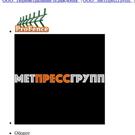
ООО "Периметральные ограждения"
|
ООО "МетПрессГрупп"
Оборот