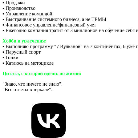
▪️ Продажи
▪️ Производство
▪️ Управление командой
▪️ Выстраивание системного бизнеса, а не ТЕМЫ
▪️ Финансовое управление/финансовый учет
▪️ Ежегодно компания тратит от 3 миллионов на обучение себя 
Хобби и увлечения:
▪️ Выполняю программу "7 Вулканов" на 7 континентах, 6 уже 
▪️ Парусный спорт
▪️ Гонки
▪️ Катаюсь на мотоцикле
Цитата, с которой идёшь по жизни:
"Знаю, что ничего не знаю".
"Все ответы в зеркале".