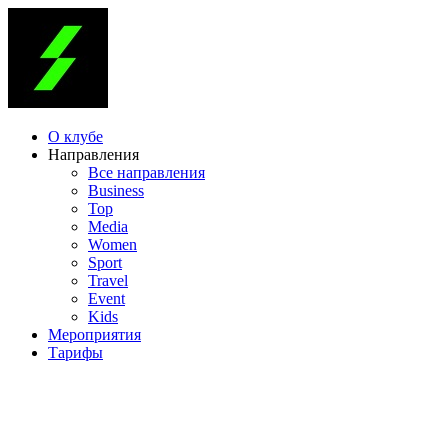
О клубе
Направления
Все направления
Business
Top
Media
Women
Sport
Travel
Event
Kids
Мероприятия
Тарифы