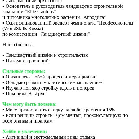
▪️ Ландшафтный архитектор
▪️ Основатель и руководитель ландшафтно-строительной
компании "Elite Gardens"
и питомника многолетних растений "Агродита"
▪️ Сертифицированный эксперт чемпионата "Профессионалы"
(WorldSkills Russia)
по компетенции "Ландшафтный дизайн"
Ниша бизнеса
▪️ Ландшафтный дизайн и строительство
▪️ Питомник растений
Сильные стороны:
▪️ Организую любой процесс и мероприятие
▪️ Обладаю развитым критическим мышлением
▪️ Изучаю non stop стройку вдоль и поперек
▪️ Покорила Эльбрус
Чем могу быть полезна:
▪️ Могу предоставить скидку на любые растения 15%
▪️ Если решишь строить "Дом мечты", проконсультирую по
всем этапам и нюансам
Хобби и увлечения:
▪️ Активный и экстремальный виды отдыха